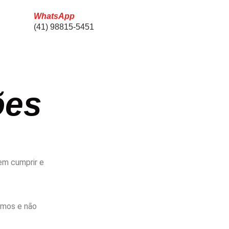
WhatsApp
(41) 98815-5451
ões
 em cumprir e
timos e não