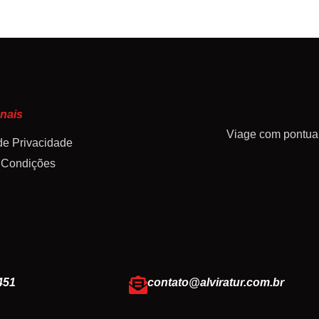
onais
Viage com pontua
 de Privacidade
 Condições
451
contato@alviratur.com.br