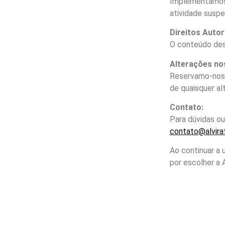
Implementamos 
atividade suspe
Direitos Autor
O conteúdo dest
Alterações no
Reservamo-nos o
de quaisquer al
Contato:
Para dúvidas ou
contato@alvirat
Ao continuar a
por escolher a A