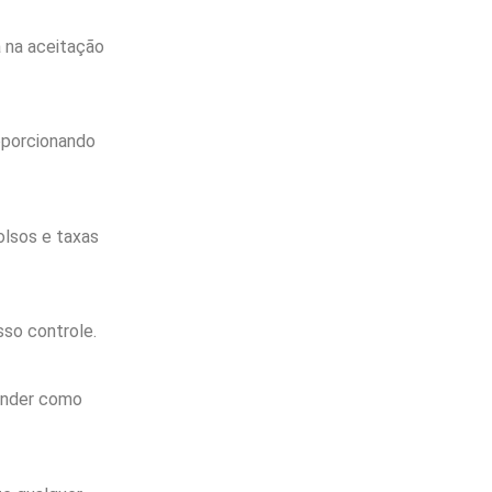
a na aceitação
oporcionando
olsos e taxas
sso controle.
tender como