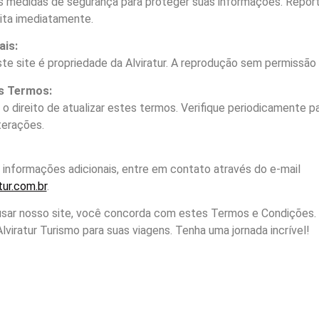
medidas de segurança para proteger suas informações. Report
ita imediatamente.
ais:
e site é propriedade da Alviratur. A reprodução sem permissão é
s Termos:
 direito de atualizar estes termos. Verifique periodicamente pa
terações.
 informações adicionais, entre em contato através do e-mail
ur.com.br
.
 usar nosso site, você concorda com estes Termos e Condições
lviratur Turismo para suas viagens. Tenha uma jornada incrível!