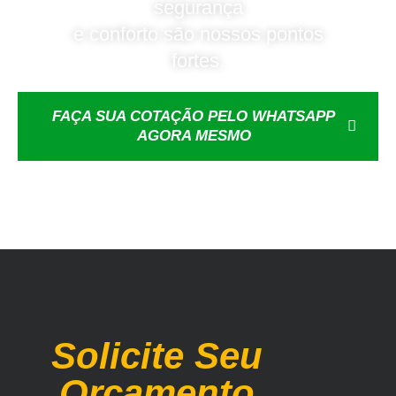
segurança
e conforto são nossos pontos
fortes.
FAÇA SUA COTAÇÃO PELO WHATSAPP
AGORA MESMO
Solicite Seu
Orçamento