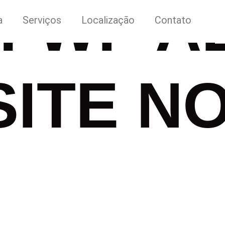
r:
WP A
a
Serviços
Localização
Contato
SITE N