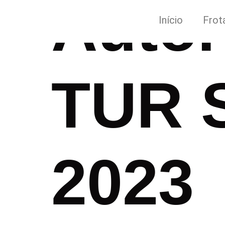
Auto
Início
Frot
TUR 
2023